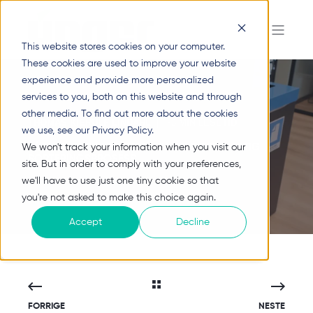
This website stores cookies on your computer.
These cookies are used to improve your website
experience and provide more personalized
services to you, both on this website and through
other media. To find out more about the cookies
THOMAS KIERULF LINDAHL
~3 MIN LESETID
we use, see our Privacy Policy.
PÅ VEI MOT EN MER EFFEKTIV OG BÆREKRAFTIG
We won't track your information when you visit our
SORTERINGSPROSESS
site. But in order to comply with your preferences,
we'll have to use just one tiny cookie so that
you're not asked to make this choice again.
Accept
Decline
FORRIGE
NESTE